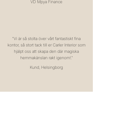
VD Mpya Finance
"Vi är så stolta över vårt fantastiskt fina
kontor, så stort tack till er Carler Interior som
hjälpt oss att skapa den där magiska
hemmakänslan rakt igenom!."
Kund, Helsingborg
"Nathalie har på ett väldigt professionellt sätt
lyckas fånga vår kultur, vårt budskap och våra
ibland väldigt fluffiga tankar till ett
helhetskoncept och skapat en miljö som gör