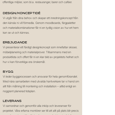
offentliga miljöer, som bl.a. restauranger, barer och caféer.
Design/Konceptidé
Vi utgår från dina behov och skapar ett inredningskoncept från
den känsla ni vill förmedla. Genom moodboards, färgpaletter
och materialkombinationer får ni en tydlig vision av hur ert hem
kan se ut och kännas.
Erbjudande
Vi presenterar ett färdigt designkoncept som innefattar skisser,
möbelplanering och materialprover. Tillsammans med en
produktlista och offert får ni en klar bild av projektets helhet och
hur vi kan förverkliga era önskemål.
Bygg
Vi leder byggprocessen och ansvarar för hela genomförandet.
Med nära samarbeten med utvalda hantverkare tar vi hand om
allt från målning till montering och installation – alltid enligt en
noggrant planerad tidsplan.
Leverans
Vi samordnar och genomför alla inköp och leveranser för
projektet. Våra erfarna montörer ser till att allt på plats blir precis