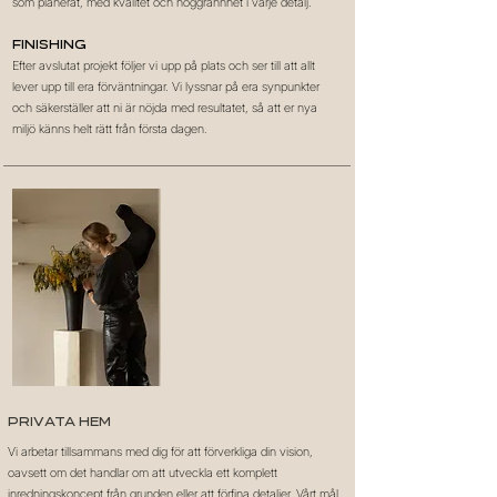
som planerat, med kvalitet och noggrannhet i varje detalj.
Finishing
Efter avslutat projekt följer vi upp på plats och ser till att allt
lever upp till era förväntningar. Vi lyssnar på era synpunkter
och säkerställer att ni är nöjda med resultatet, så att er nya
miljö känns helt rätt från första dagen.
Privata hem
Vi arbetar tillsammans med dig för att förverkliga din vision,
oavsett om det handlar om att utveckla ett komplett
inredningskoncept från grunden eller att förfina detaljer. Vårt mål