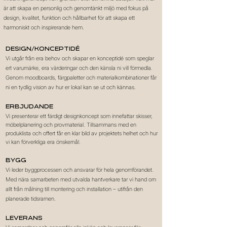
är att skapa en personlig och genomtänkt miljö med fokus på
design, kvalitet, funktion och hållbarhet för att skapa ett
harmoniskt och inspirerande hem.
Design/Konceptidé
Vi utgår från era behov och skapar en konceptidé som speglar
ert varumärke, era värderingar och den känsla ni vill förmedla.
Genom moodboards, färgpaletter och materialkombinationer får
ni en tydlig vision av hur er lokal kan se ut och kännas.
Erbjudande
Vi presenterar ett färdigt designkoncept som innefattar skisser,
möbelplanering och provmaterial. Tillsammans med en
produklista och offert
får en klar bild av projektets helhet och hur
vi kan förverkliga era önskemål.
Bygg
Vi leder byggprocessen och ansvarar för hela genomförandet.
Med nära samarbeten med utvalda hantverkare tar vi hand om
allt från målning till montering och installation – utifrån den
planerade tidsramen.
Leverans