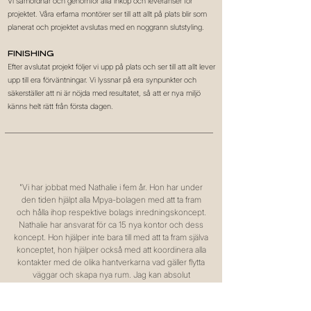
Vi samordnar och genomför alla inköp och leveranser för
projektet. Våra erfarna montörer ser till att allt på plats blir som
planerat och projektet avslutas med en noggrann slutstyling.
Finishing
Efter avslutat projekt följer vi upp på plats och ser till att allt lever
upp till era förväntningar. Vi lyssnar på era synpunkter och
säkerställer att ni är nöjda med resultatet, så att er nya miljö
känns helt rätt från första dagen.
"
Vi har jobbat med Nathalie i fem år. Hon har under
den tiden hjälpt alla Mpya-bolagen med att ta fram
och hålla ihop respektive bolags inredningskoncept.
Nathalie har ansvarat för ca 15 nya kontor och dess
koncept. Hon hjälper inte bara till med att ta fram själva
konceptet, hon hjälper också med att koordinera alla
kontakter med de olika hantverkarna vad gäller flytta
väggar och skapa nya rum. Jag kan absolut
rekommendera Nathalie om du står i tankarna om att
ta fram ett nytt koncept eller byta lokaler!
."